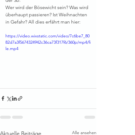
der 3b: 
Wer wird der Bösewicht sein? Was wird 
überhaupt passieren? Ist Weihnachten 
in Gefahr? All dies erfährt man hier:
https://video.wixstatic.com/video/7c6be7_80
82d7a3f5674324942c36ca73f317f6/360p/mp4/fi
le.mp4
Alle ansehen
Aktuelle Beiträge