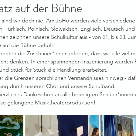
atz auf der Bühne
s sind wir doch nie. Am JoHo werden viele verschiedene
, Türkisch, Polnisch, Slowakisch, Englisch, Deutsch und 
hen zeichnen unsere Schulkultur aus - von 21. bis 23. Ju
e auf die Bühne geholt. 
nnten die Zuschauer*innen erleben, dass wir alle viel m
leicht denken. In einer spannenden Inszenierung wurden 
nd Stück für Stück die Handlung erarbeitet.
 die Grenzen sprachlichen Verständnisses hinweg - dafü
tung durch unseren Chor und unsere Schulband. 
herzliches Dankeschön an alle beteiligten Schüler*innen 
ese gelungene Musiktheaterproduktion!