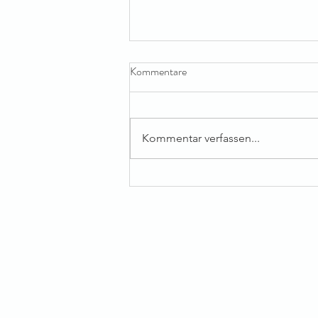
Kommentare
Kommentar verfassen...
Eintrittskarten voller Kreativität
🌍🎡🎨