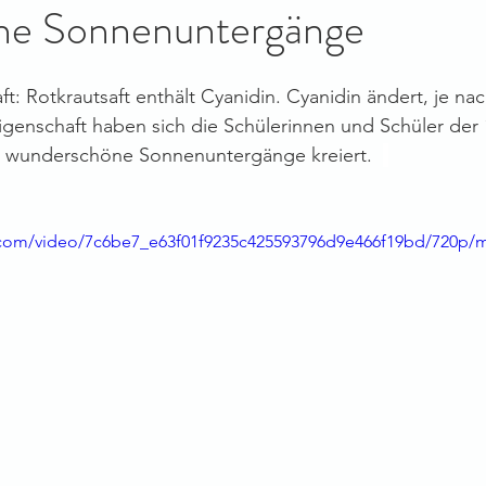
he Sonnenuntergänge
ft: Rotkrautsaft enthält Cyanidin. Cyanidin ändert, je na
igenschaft haben sich die Schülerinnen und Schüler der
 wunderschöne Sonnenuntergänge kreiert.  
ic.com/video/7c6be7_e63f01f9235c425593796d9e466f19bd/720p/