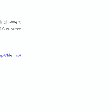
ch pH-Wert, 
 1A zunutze 
mp4/file.mp4