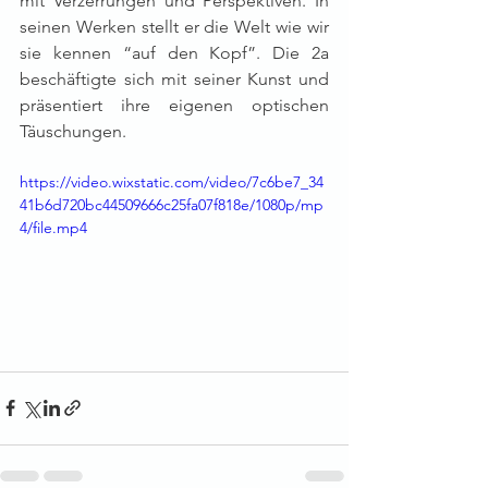
mit Verzerrungen und Perspektiven. In 
seinen Werken stellt er die Welt wie wir 
sie kennen “auf den Kopf”. Die 2a 
beschäftigte sich mit seiner Kunst und 
präsentiert ihre eigenen optischen 
Täuschungen. 
https://video.wixstatic.com/video/7c6be7_34
41b6d720bc44509666c25fa07f818e/1080p/mp
4/file.mp4