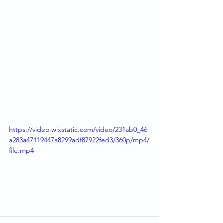
https://video.wixstatic.com/video/231ab0_46
a283a47119447a8299adf87922fed3/360p/mp4/
file.mp4