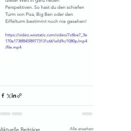
dieser Welt in ganz neuen 
Perspektiven. So hast du den schiefen 
Turm von Pisa, Big Ben oder den 
Eiffelturm bestimmt noch nie gesehen!
https://video.wixstatic.com/video/7c6be7_3e
170e1738f845f89773131c661efd9c/1080p/mp4
/file.mp4
Alle ansehen
Aktuelle Beiträge