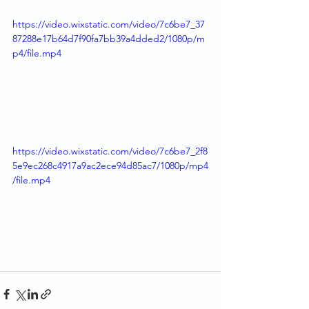
https://video.wixstatic.com/video/7c6be7_37
87288e17b64d7f90fa7bb39a4dded2/1080p/m
p4/file.mp4
https://video.wixstatic.com/video/7c6be7_2f8
5e9ec268c4917a9ac2ece94d85ac7/1080p/mp4
/file.mp4