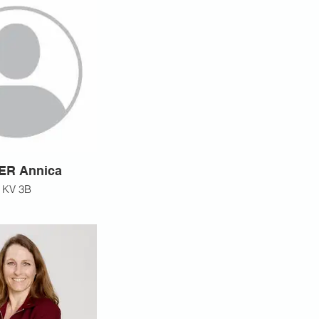
ER Annica
KV 3B