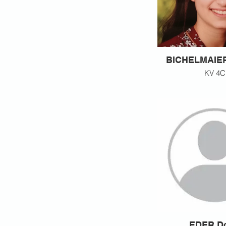
BICHELMAIER
KV 4C
EDER Do