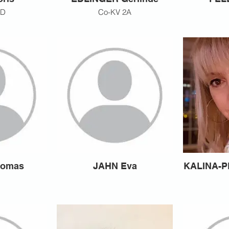
1D
Co-KV 2A
homas
JAHN Eva
KALINA-P