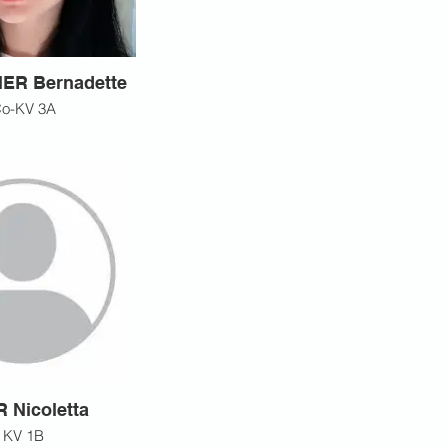
ER Bernadette
o-KV 3A
 Nicoletta
KV 1B