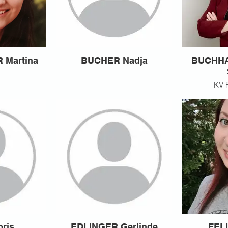
 Martina
BUCHER Nadja
BUCHHA
KV 
ris
EDLINGER Gerlinde
FEL