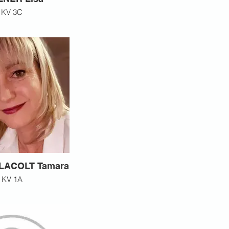
KV 3C
LACOLT Tamara
KV 1A