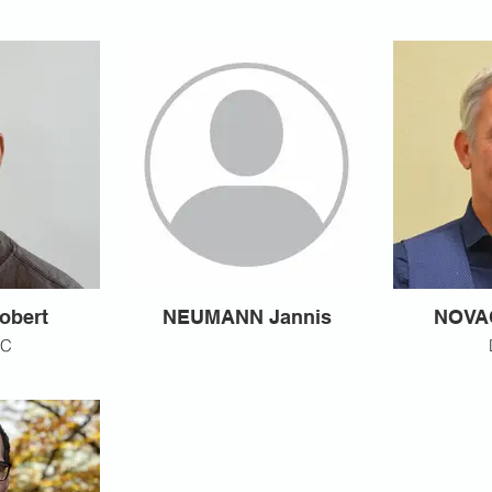
obert
NEUMANN Jannis
NOVA
2C