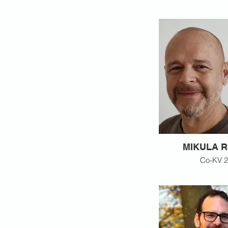
MIKULA R
Co-KV 